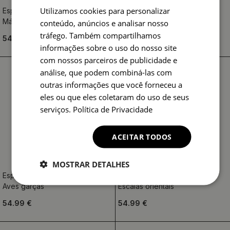
Utilizamos cookies para personalizar
Espelho redondo decorativo
Espelho redondo decorativo
Mármore hexagonal
Ornament
conteúdo, anúncios e analisar nosso
tráfego. Também compartilhamos
54.99 €
54.99 €
informações sobre o uso do nosso site
com nossos parceiros de publicidade e
análise, que podem combiná-las com
outras informações que você forneceu a
eles ou que eles coletaram do uso de seus
serviços.
Política de Privacidade
ACEITAR TODOS
MOSTRAR DETALHES
Espelho redondo decorativo
Espelho decorativo redondo
Aves garças
Escalas orientais
54.99 €
54.99 €