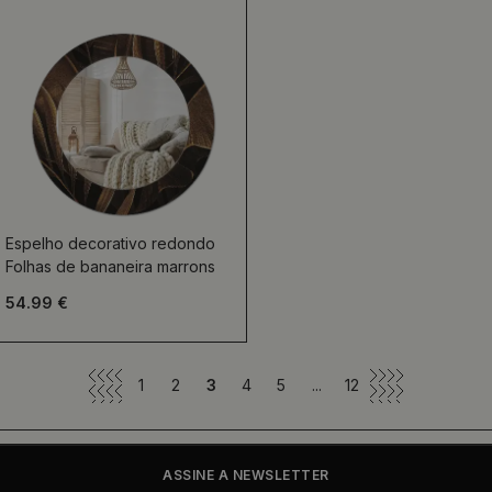
Espelho decorativo redondo
Folhas de bananeira marrons
54.99 €
1
2
3
4
5
...
12
ASSINE A NEWSLETTER