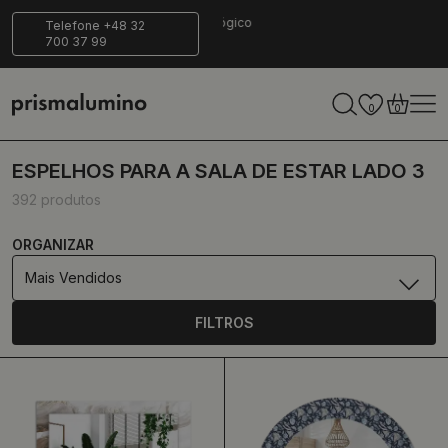
14 dias para
Entrega
Ecológico
Telefone +48 32
700 37 99
retornar
segura
0
0
ESPELHOS PARA A SALA DE ESTAR LADO 3
392 produtos
ORGANIZAR
Mais Vendidos
FILTROS