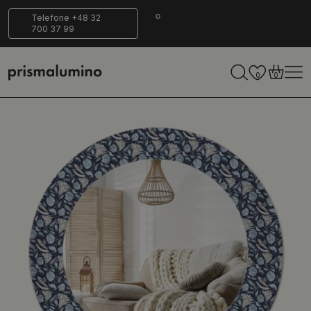
14 dias para
Entrega
Ecológico
Telefone +48 32
700 37 99
retornar
segura
0
0