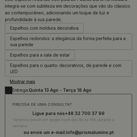
integra-se com subtileza em decorações que vão do clássico
ao contemporâneo, adicionando um toque de luz e
0.00
€
profundidade à sua parede.
Espelhos com moldura decorativa
Espelhos redondos: a elegância da forma perfeita para a
sua parede
Espelhos para a sala de estar
Espelhos para o quarto: decorativos, de parede e com
LED
Mostrar mais
Entrega:
Quinta 13 Ago - Terça 18 Ago
PRECISA DE UMA CONSULTA?
Ligue para nós
+48 32 700 37 99
Teremos prazer em ajudar você das 8h às 16h, durante a
semana.
ou envie um e-mail:
info@prismalumino.pt