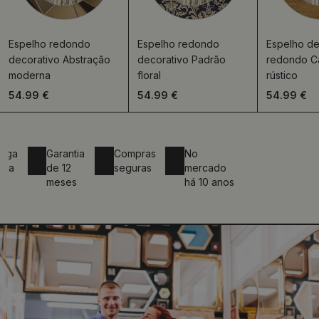
Espelho redondo
Espelho redondo
Espelho de
decorativo Abstração
decorativo Padrão
redondo C
moderna
floral
rústico
54.99 €
54.99 €
54.99 €
Garantia
Compras
No
de 12
seguras
mercado
meses
há 10 anos