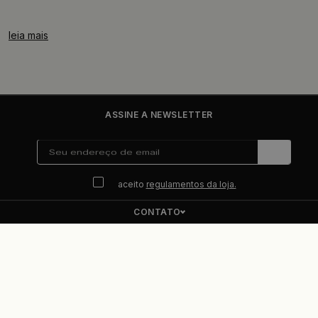
leia mais
ASSINE A NEWSLETTER
aceito
regulamentos da loja.
CONTATO
ENDEREÇO
PRISMALUMINO
REGULAMENTAÇÕES LEGAIS
© PRISMALUMINO Todos os direitos reservados.