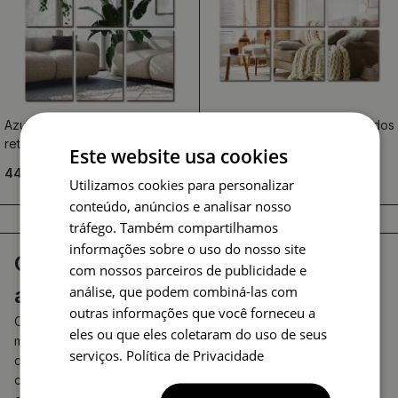
Azulejos de espelho
Azulejos espelhados quadrados
retangulares autoadesivo
autoadesivos
Este website usa cookies
44.99 €
44.99 €
Utilizamos cookies para personalizar
conteúdo, anúncios e analisar nosso
tráfego. Também compartilhamos
informações sobre o uso do nosso site
Crie o seu próprio reflexo com
com nossos parceiros de publicidade e
análise, que podem combiná-las com
azulejos espelhados
outras informações que você forneceu a
Os azulejos espelhados para parede são uma forma
eles ou que eles coletaram do uso de seus
moderna e elegante de introduzir um elemento de
serviços.
Política de Privacidade
design único em qualquer interior. Esta solução versátil
combina perfeitamente funções práticas com um valor