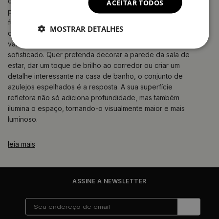
decorativo excecional, tornando-se uma escolha ideal
ACEITAR TODOS
para quem aprecia tanto a beleza como a
funcionalidade. Disponíveis em formas clássicas como
MOSTRAR DETALHES
quadradas e retangulares, adaptam-se facilmente a
vários estilos de arranjo, desde o minimalista ao mais
sofisticado. Quer pretenda decorar a parede da sala de
estar, dar um toque de brilho ao corredor ou criar um
detalhe interessante na casa de banho, o conjunto de
azulejos espelhados é a resposta. A sua superfície
refletora não só adiciona profundidade, mas também
ilumina o espaço, tornando-o visualmente maior e mais
luminoso.
leia mais
ASSINE A NEWSLETTER