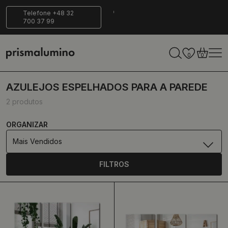
14 dias para
Entrega
Ecológico
Telefone +48 32
700 37 99
retornar
segura
0
0
AZULEJOS ESPELHADOS PARA A PAREDE
2 produtos
ORGANIZAR
Mais Vendidos
FILTROS