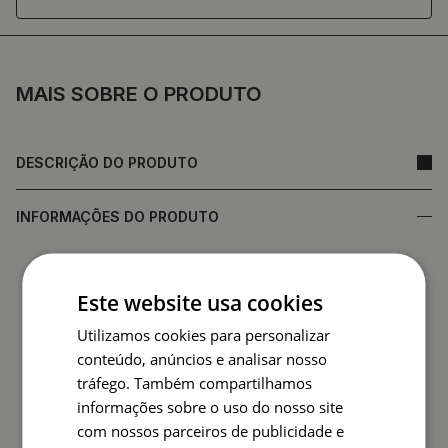
MAIS SOBRE O PRODUTO
DESCRIÇÃO DO PRODUTO
INFORMAÇÕES DO PRODUTO
• Feito de vidro temperado, que garante durabilidade e
resistência a danos
Este website usa cookies
•
Espelho fabricado na Polónia
Utilizamos cookies para personalizar
• Garantia do fabricante
conteúdo, anúncios e analisar nosso
• Prazo de entrega rápido
tráfego. Também compartilhamos
A parte de trás do espelho (película de proteção) pode
informações sobre o uso do nosso site
diferir em cor da apresentada na oferta.
Tal facto não
com nossos parceiros de publicidade e
afecta a qualidade do produto nem constitui