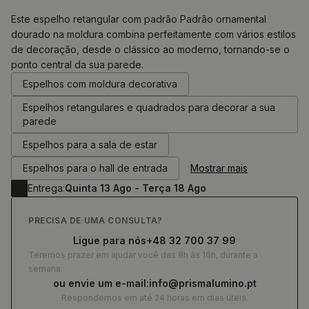
Este espelho retangular com padrão Padrão ornamental
dourado na moldura combina perfeitamente com vários estilos
de decoração, desde o clássico ao moderno, tornando-se o
0.00
€
ponto central da sua parede.
Espelhos com moldura decorativa
Espelhos retangulares e quadrados para decorar a sua
parede
Espelhos para a sala de estar
Espelhos para o hall de entrada
Mostrar mais
Entrega:
Quinta 13 Ago - Terça 18 Ago
PRECISA DE UMA CONSULTA?
Ligue para nós
+48 32 700 37 99
Teremos prazer em ajudar você das 8h às 16h, durante a
semana.
ou envie um e-mail:
info@prismalumino.pt
Respondemos em até 24 horas em dias úteis.