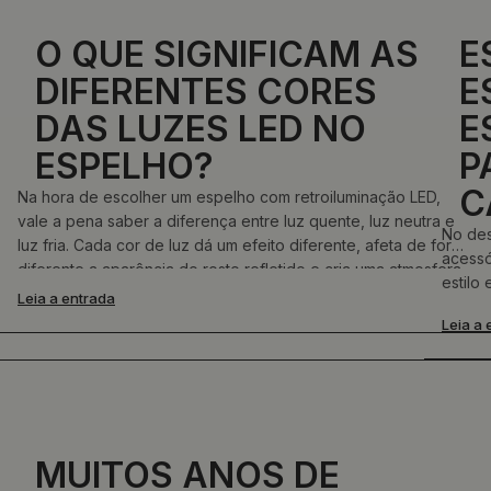
O QUE SIGNIFICAM AS
E
DIFERENTES CORES
E
DAS LUZES LED NO
E
ESPELHO?
P
C
Na hora de escolher um espelho com retroiluminação LED,
vale a pena saber a diferença entre luz quente, luz neutra e
No des
luz fria. Cada cor de luz dá um efeito diferente, afeta de forma
acessó
diferente a aparência do rosto refletido e cria uma atmosfera
estilo
diferente no interior.
Leia a entrada
qual e
Leia a 
este b
MUITOS ANOS DE