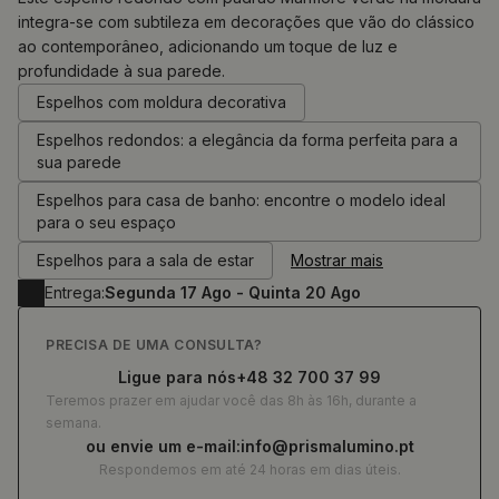
integra-se com subtileza em decorações que vão do clássico
ao contemporâneo, adicionando um toque de luz e
0.00
€
profundidade à sua parede.
Espelhos com moldura decorativa
Espelhos redondos: a elegância da forma perfeita para a
sua parede
Espelhos para casa de banho: encontre o modelo ideal
para o seu espaço
Espelhos para a sala de estar
Mostrar mais
Entrega:
Segunda 17 Ago - Quinta 20 Ago
PRECISA DE UMA CONSULTA?
Ligue para nós
+48 32 700 37 99
Teremos prazer em ajudar você das 8h às 16h, durante a
semana.
ou envie um e-mail:
info@prismalumino.pt
Respondemos em até 24 horas em dias úteis.