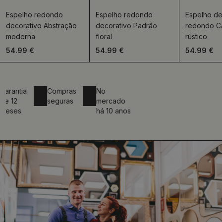
Espelho redondo
Espelho redondo
Espelho de
decorativo Abstração
decorativo Padrão
redondo C
moderna
floral
rústico
54.99 €
54.99 €
54.99 €
antia
Compras
No
12
seguras
mercado
ses
há 10 anos