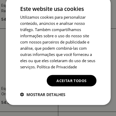
Espelho redondo decorativo
Espelho decorativo redondo
Este website usa cookies
Rabiscos coloridos
Mármore azul
Utilizamos cookies para personalizar
54.99 €
54.99 €
conteúdo, anúncios e analisar nosso
tráfego. Também compartilhamos
informações sobre o uso do nosso site
com nossos parceiros de publicidade e
análise, que podem combiná-las com
outras informações que você forneceu a
eles ou que eles coletaram do uso de seus
serviços.
Política de Privacidade
ACEITAR TODOS
Espelho redondo decorativo
Espelho redondo decorativo
Ornament
Carpa Koi
MOSTRAR DETALHES
54.99 €
54.99 €