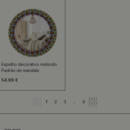
Espelho decorativo redondo
Padrão de mandala
54.99 €
1
2
3
...
9
leia mais