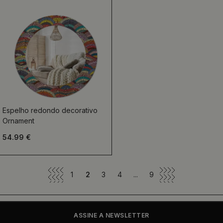
Espelho redondo decorativo
Ornament
54.99 €
1
2
3
4
...
9
ASSINE A NEWSLETTER