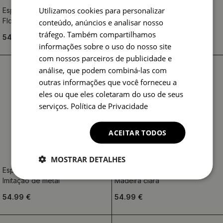
Utilizamos cookies para personalizar
Espelho decorativo redondo
Espelho redondo decorativo
Flores silvestres
Estilo loft vintage
conteúdo, anúncios e analisar nosso
tráfego. Também compartilhamos
54.99 €
54.99 €
informações sobre o uso do nosso site
com nossos parceiros de publicidade e
análise, que podem combiná-las com
outras informações que você forneceu a
eles ou que eles coletaram do uso de seus
serviços.
Política de Privacidade
ACEITAR TODOS
MOSTRAR DETALHES
Espelho redondo decorativo
Espelho decorativo redondo
Imitação de metal
Madeira clara
54.99 €
54.99 €