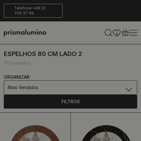
s para
Entrega
Ecológico
Telefone +48 32
700 37 99
ar
segura
0
0
ESPELHOS 80 CM LADO 2
313 produtos
ORGANIZAR
Mais Vendidos
FILTROS