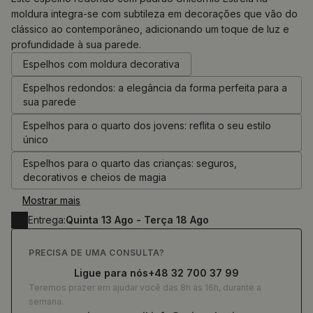
moldura integra-se com subtileza em decorações que vão do
clássico ao contemporâneo, adicionando um toque de luz e
0.00
€
profundidade à sua parede.
Espelhos com moldura decorativa
Espelhos redondos: a elegância da forma perfeita para a
sua parede
Espelhos para o quarto dos jovens: reflita o seu estilo
único
Espelhos para o quarto das crianças: seguros,
decorativos e cheios de magia
Mostrar mais
Entrega:
Quinta 13 Ago - Terça 18 Ago
PRECISA DE UMA CONSULTA?
Ligue para nós
+48 32 700 37 99
Teremos prazer em ajudar você das 8h às 16h, durante a
semana.