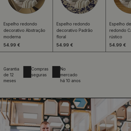
Espelho redondo
Espelho redondo
Espelho de
decorativo Abstração
decorativo Padrão
redondo C
moderna
floral
rústico
54.99 €
54.99 €
54.99 €
arantia
Compras
No
e 12
seguras
mercado
eses
há 10 anos