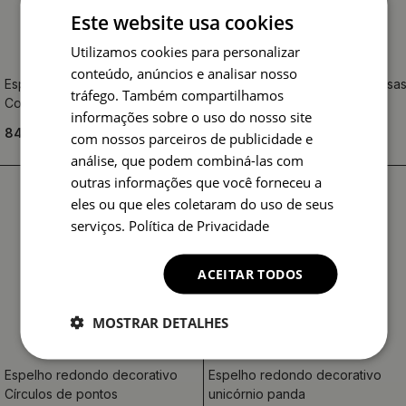
Este website usa cookies
Utilizamos cookies para personalizar
conteúdo, anúncios e analisar nosso
Espelho decorado A Raposa e a
Espelho decorado estrelas rosa
tráfego. Também compartilhamos
Coruja
informações sobre o uso do nosso site
84.99 €
84.99 €
com nossos parceiros de publicidade e
análise, que podem combiná-las com
outras informações que você forneceu a
eles ou que eles coletaram do uso de seus
serviços.
Política de Privacidade
ACEITAR TODOS
MOSTRAR DETALHES
Espelho redondo decorativo
Espelho redondo decorativo
Círculos de pontos
unicórnio panda