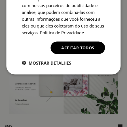
com nossos parceiros de publicidade e
A parte de trás do espelho (película de proteção) pode
análise, que podem combiná-las com
diferir em cor da apresentada na oferta.
Tal facto não
outras informações que você forneceu a
afecta a qualidade do produto nem constitui
eles ou que eles coletaram do uso de seus
fundamento para reclamação.
serviços.
Política de Privacidade
ACEITAR TODOS
MOSTRAR DETALHES
FAQ