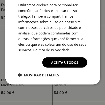
Utilizamos cookies para personalizar
Espelho decorativo redondo
Espelho decorativo redondo
Padrão de vime
Madeira 3D geométrica
conteúdo, anúncios e analisar nosso
tráfego. Também compartilhamos
54.99 €
54.99 €
informações sobre o uso do nosso site
com nossos parceiros de publicidade e
análise, que podem combiná-las com
outras informações que você forneceu a
eles ou que eles coletaram do uso de seus
serviços.
Política de Privacidade
ACEITAR TODOS
MOSTRAR DETALHES
Espelho decorativo redondo
Espelho decorativo redondo
Mármore claro
Madeira
54.99 €
54.99 €