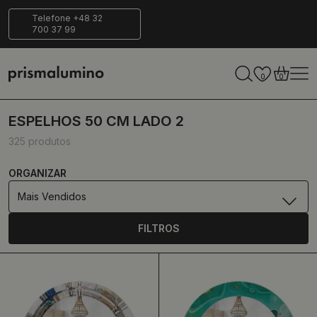
s para
Entrega
Ecológico
Telefone +48 32
700 37 99
ar
segura
0
0
ESPELHOS 50 CM LADO 2
325 produtos
ORGANIZAR
Mais Vendidos
FILTROS