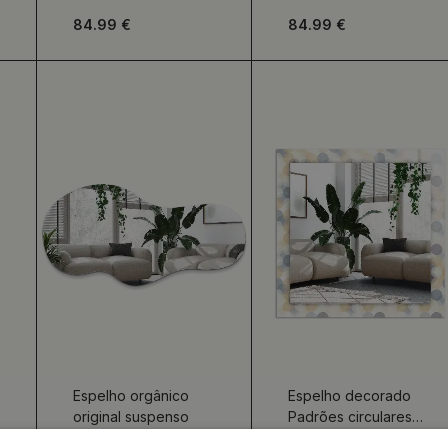
coloridas
branco
84.99 €
84.99 €
Espelho orgânico
Espelho decorado
original suspenso
Padrões circulares
coloridos