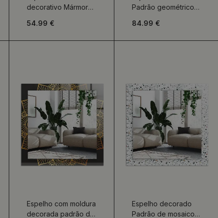
decorativo Mármores
Padrão geométrico
de ônix
de madeira
54.99 €
84.99 €
Espelho com moldura
Espelho decorado
decorada padrão de
Padrão de mosaico