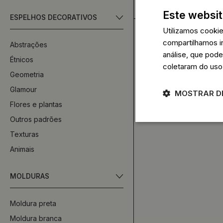
104.99 €
Este websit
ESPELHOS DECORATIVOS
Utilizamos cooki
compartilhamos i
Abstrações
análise, que pod
Étnicos
coletaram do uso
Geometria
Glamour
MOSTRAR D
Flores e plantas
Outros padrões
Texturas
Animais
MOLDURAS
Moldura preta
Moldura branca