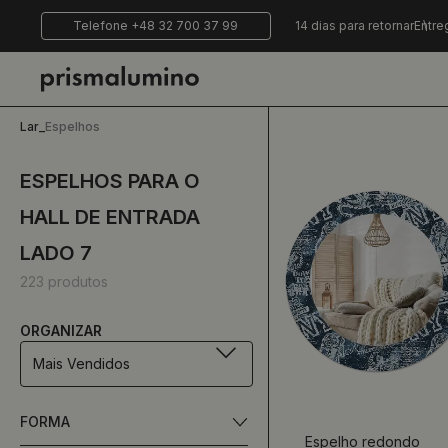
Telefone +48 32 700 37 99
14 dias para retornar
Entre
Lar
_
Espelhos
ESPELHOS PARA O
HALL DE ENTRADA
LADO 7
223 produtos
ORGANIZAR
Mais Vendidos
FORMA
Espelho redondo