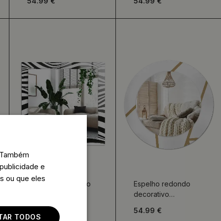
54.99 €
54.99 €
o. Também
publicidade e
s ou que eles
Espelho decorativo
Espelho redondo
Ondas pretas e
decorativo
brancas
Composição linear
84.99 €
54.99 €
ITAR TODOS