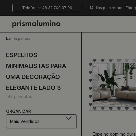
Telefone +48 32 700 37 99
14 dias para retornar
Entre
Lar
_
Espelhos
ESPELHOS
MINIMALISTAS PARA
UMA DECORAÇÃO
ELEGANTE LADO 3
143 produtos
ORGANIZAR
Mais Vendidos
Espelho com moldura