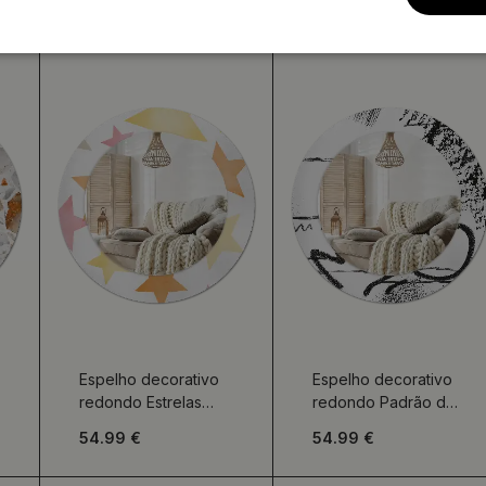
Espelho decorativo
Espelho decorativo
redondo Estrelas
redondo Padrão de
pastel
grafite
54.99 €
54.99 €