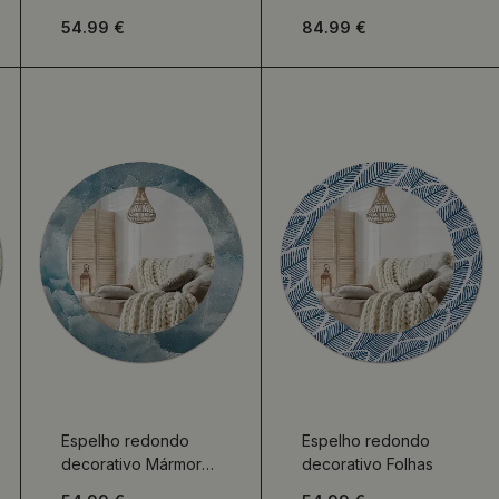
azul
abstratos
54.99 €
84.99 €
Espelho redondo
Espelho redondo
decorativo Mármore
decorativo Folhas
ônix azul