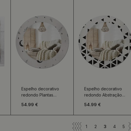
Espelho decorativo
Espelho decorativo
redondo Plantas
redondo Abstração
rabiscadas
geométrica
54.99 €
54.99 €
1
2
3
4
5