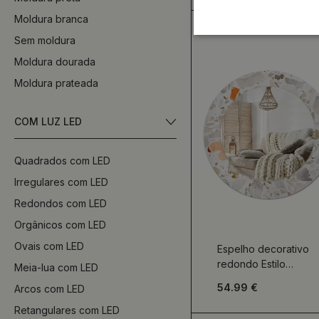
Moldura branca
Sem moldura
Moldura dourada
Moldura prateada
COM LUZ LED
Quadrados com LED
Irregulares com LED
Redondos com LED
Orgânicos com LED
Ovais com LED
Espelho decorativo
redondo Estilo
Meia-lua com LED
terrazzo
54.99 €
Arcos com LED
Retangulares com LED