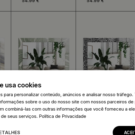
54.99 €
54.99 €
e usa cookies
es para personalizar conteúdo, anúncios e analisar nosso tráfeg
nformações sobre o uso do nosso site com nossos parceiros de 
em combiná-las com outras informações que você forneceu a ele
Espelho decorado
Espelho com moldura
 de seus serviços.
Política de Privacidade
Folhas de Monstera
decorada Padrão
geométrico
84.99 €
84.99 €
ETALHES
ACE