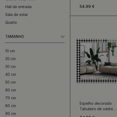
vintage retrô
54.99 €
Hall de entrada
Sala de estar
Quarto
TAMANHO
10 cm
20 cm
30 cm
40 cm
50 cm
60 cm
70 cm
Espelho decorado
80 cm
Tabuleiro de xadrez
90 cm
preto e branco