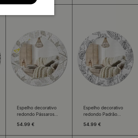
Espelho decorativo
Espelho decorativo
redondo Pássaros
redondo Padrão
amarelos nos galhos
floral
54.99 €
54.99 €