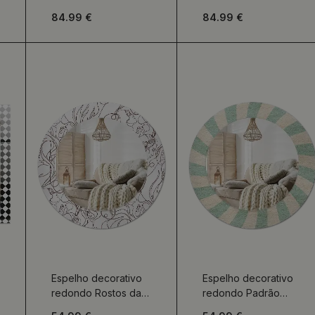
branco
xadrez
84.99 €
84.99 €
Espelho decorativo
Espelho decorativo
redondo Rostos da
redondo Padrão
Linha
pastel retrô