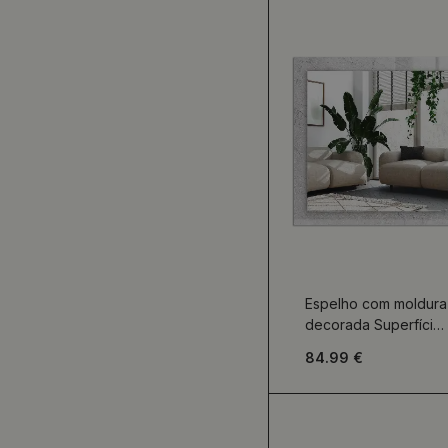
Espelho com moldura
decorada Superfície
de concreto rachada
84.99 €