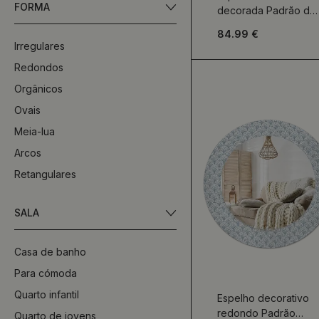
FORMA
decorada Padrão de
corações pretos
84.99 €
Irregulares
Redondos
Orgânicos
Ovais
Meia-lua
Arcos
Retangulares
SALA
Casa de banho
Para cómoda
Quarto infantil
Espelho decorativo
redondo Padrão
Quarto de jovens