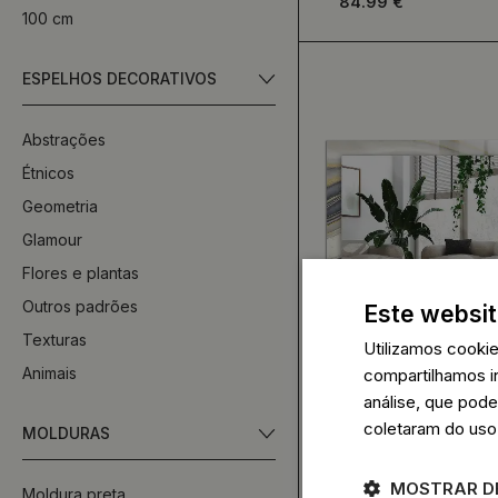
84.99 €
100 cm
ESPELHOS DECORATIVOS
Abstrações
Étnicos
Geometria
Glamour
Flores e plantas
Outros padrões
Este websit
Texturas
Utilizamos cooki
Animais
compartilhamos i
análise, que pod
Espelho decorado
coletaram do uso
MOLDURAS
Ondas de cores
abstratas
84.99 €
MOSTRAR D
Moldura preta