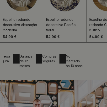
Espelho redondo
Espelho redondo
Espelho de
decorativo Abstração
decorativo Padrão
redondo C
moderna
floral
rústico
54.99 €
54.99 €
54.99 €
a
Garantia
Compras
No
a
de 12
seguras
mercado
meses
há 10 anos