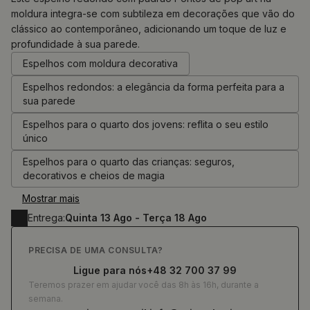
moldura integra-se com subtileza em decorações que vão do
clássico ao contemporâneo, adicionando um toque de luz e
0.00
€
profundidade à sua parede.
Espelhos com moldura decorativa
Espelhos redondos: a elegância da forma perfeita para a
sua parede
Espelhos para o quarto dos jovens: reflita o seu estilo
único
Espelhos para o quarto das crianças: seguros,
decorativos e cheios de magia
Mostrar mais
Entrega:
Quinta 13 Ago - Terça 18 Ago
PRECISA DE UMA CONSULTA?
Ligue para nós
+48 32 700 37 99
Teremos prazer em ajudar você das 8h às 16h, durante a
semana.