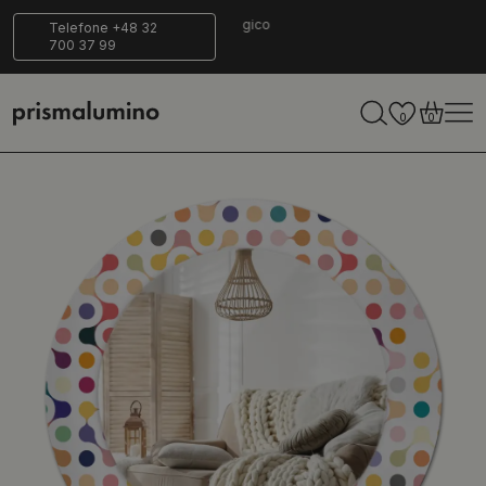
14 dias para
Entrega
Ecológico
Telefone +48 32
700 37 99
retornar
segura
0
0