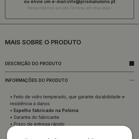
ou envie um e-mail:
info@prismalumino.pt
Respondemos em até 24 horas em dias úteis.
MAIS SOBRE O PRODUTO
DESCRIÇÃO DO PRODUTO
INFORMAÇÕES DO PRODUTO
• Feito de vidro temperado, que garante durabilidade e
resistência a danos
•
Espelho fabricado na Polónia
• Garantia do fabricante
• Prazo de entrega rápido
A parte de trás do espelho (película de proteção) pode