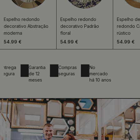
Espelho redondo
Espelho redondo
Espelho de
decorativo Abstração
decorativo Padrão
redondo C
moderna
floral
rústico
54.99 €
54.99 €
54.99 €
rega
Garantia
Compras
No
ura
de 12
seguras
mercado
meses
há 10 anos