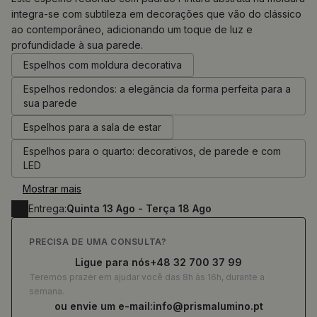
integra-se com subtileza em decorações que vão do clássico
ao contemporâneo, adicionando um toque de luz e
0.00
€
profundidade à sua parede.
Espelhos com moldura decorativa
Espelhos redondos: a elegância da forma perfeita para a
sua parede
Espelhos para a sala de estar
Espelhos para o quarto: decorativos, de parede e com
LED
Mostrar mais
Entrega:
Quinta 13 Ago - Terça 18 Ago
PRECISA DE UMA CONSULTA?
Ligue para nós
+48 32 700 37 99
Teremos prazer em ajudar você das 8h às 16h, durante a
semana.
ou envie um e-mail:
info@prismalumino.pt