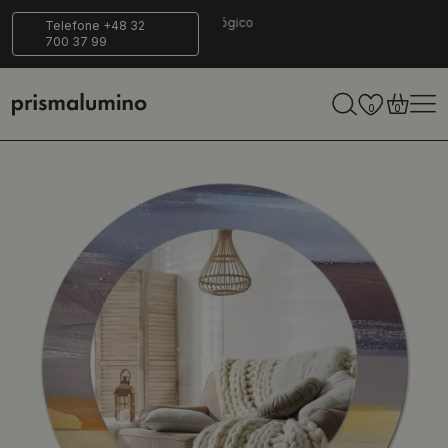
14 dias para
Entrega
Ecológico
Telefone +48 32
700 37 99
retornar
segura
0
0