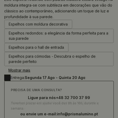
moldura integra-se com subtileza em decorações que vão do
clássico ao contemporâneo, adicionando um toque de luz e
0.00
€
profundidade à sua parede.
Espelhos com moldura decorativa
Espelhos redondos: a elegância da forma perfeita para a
sua parede
Espelhos para o hall de entrada
Espelhos para cómodas - Descubra o espelho de
parede perfeito
Mostrar mais
Entrega:
Segunda 17 Ago - Quinta 20 Ago
PRECISA DE UMA CONSULTA?
Ligue para nós
+48 32 700 37 99
Teremos prazer em ajudar você das 8h às 16h, durante a
semana.
ou envie um e-mail:
info@prismalumino.pt