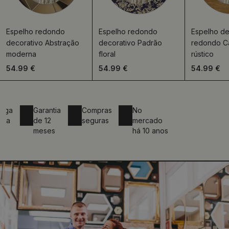
Espelho redondo
Espelho redondo
Espelho de
decorativo Abstração
decorativo Padrão
redondo C
moderna
floral
rústico
54.99 €
54.99 €
54.99 €
Garantia
Compras
No
de 12
seguras
mercado
meses
há 10 anos