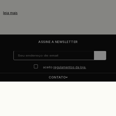
leia mais
ASSINE A NEWSLETTER
aceito
regulamentos da loja.
CONTATO
ENDEREÇO
PRISMALUMINO
REGULAMENTAÇÕES LEGAIS
© PRISMALUMINO Todos os direitos reservados.