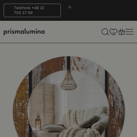
14 dias para
Entrega
Ecológico
Telefone +48 32
700 37 99
retornar
segura
0
0