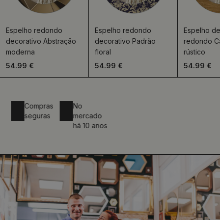
Espelho redondo
Espelho redondo
Espelho de
decorativo Abstração
decorativo Padrão
redondo C
moderna
floral
rústico
54.99 €
54.99 €
54.99 €
a
Compras
No
seguras
mercado
há 10 anos