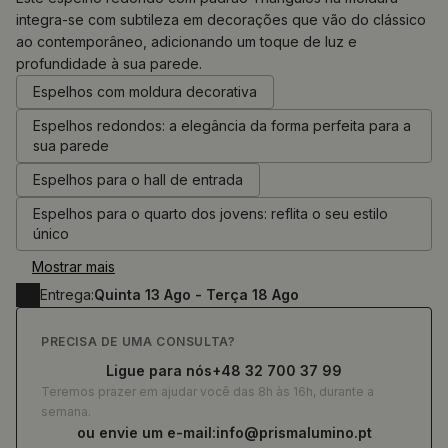
integra-se com subtileza em decorações que vão do clássico
ao contemporâneo, adicionando um toque de luz e
0.00
€
profundidade à sua parede.
Espelhos com moldura decorativa
Espelhos redondos: a elegância da forma perfeita para a
sua parede
Espelhos para o hall de entrada
Espelhos para o quarto dos jovens: reflita o seu estilo
único
Mostrar mais
Entrega:
Quinta 13 Ago - Terça 18 Ago
PRECISA DE UMA CONSULTA?
Ligue para nós
+48 32 700 37 99
Teremos prazer em ajudar você das 8h às 16h, durante a
semana.
ou envie um e-mail:
info@prismalumino.pt