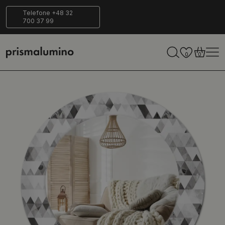
Entrega
Ecológico
Telefone +48 32
700 37 99
segura
0
0