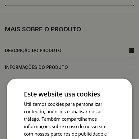
MAIS SOBRE O PRODUTO
DESCRIÇÃO DO PRODUTO
INFORMAÇÕES DO PRODUTO
• Feito de vidro temperado, que garante durabilidade e
resistência a danos
Este website usa cookies
•
Espelho fabricado na Polónia
Utilizamos cookies para personalizar
• Garantia do fabricante
conteúdo, anúncios e analisar nosso
• Prazo de entrega rápido
tráfego. Também compartilhamos
A parte de trás do espelho (película de proteção) pode
informações sobre o uso do nosso site
diferir em cor da apresentada na oferta.
Tal facto não
com nossos parceiros de publicidade e
afecta a qualidade do produto nem constitui