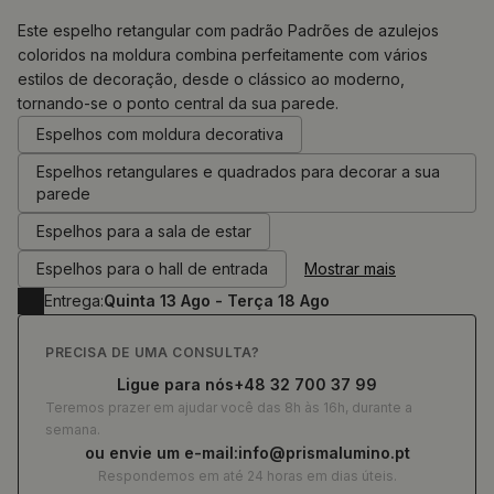
Este espelho retangular com padrão Padrões de azulejos
coloridos na moldura combina perfeitamente com vários
estilos de decoração, desde o clássico ao moderno,
0.00
€
tornando-se o ponto central da sua parede.
Espelhos com moldura decorativa
Espelhos retangulares e quadrados para decorar a sua
parede
Espelhos para a sala de estar
Espelhos para o hall de entrada
Mostrar mais
Entrega:
Quinta 13 Ago - Terça 18 Ago
PRECISA DE UMA CONSULTA?
Ligue para nós
+48 32 700 37 99
Teremos prazer em ajudar você das 8h às 16h, durante a
semana.
ou envie um e-mail:
info@prismalumino.pt
Respondemos em até 24 horas em dias úteis.